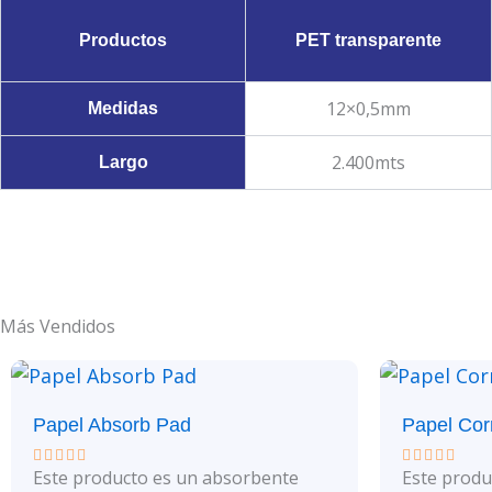
Productos
PET transparente
12×0,5mm
Medidas
2.400mts
Largo
Más Vendidos
Papel Absorb Pad
Papel Cor
Este producto es un absorbente
Este produ
Valorado
Valorado