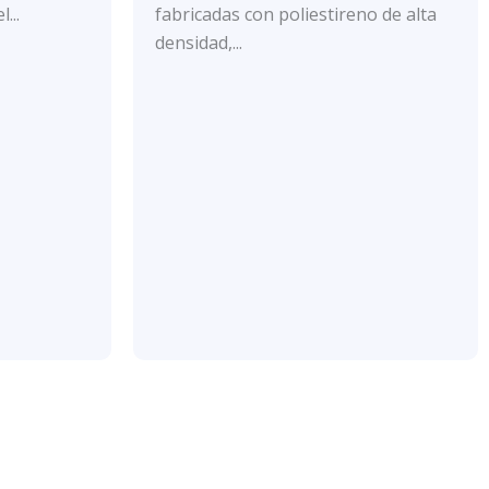
con
...
fabricadas con poliestireno de alta
0
de
densidad,...
5