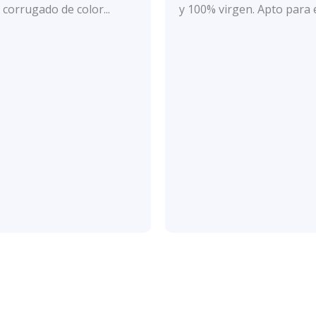
con
corrugado de color...
y 100% virgen. Apto para el
0
de
5