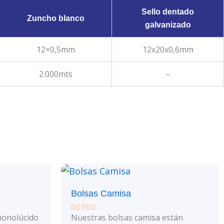
Sello dentado
Zuncho blanco
galvanizado
12×0,5mm
12x20x0,6mm
2.000mts
–
Bolsas Camisa
monolúcido
Nuestras bolsas camisa están
Valorado