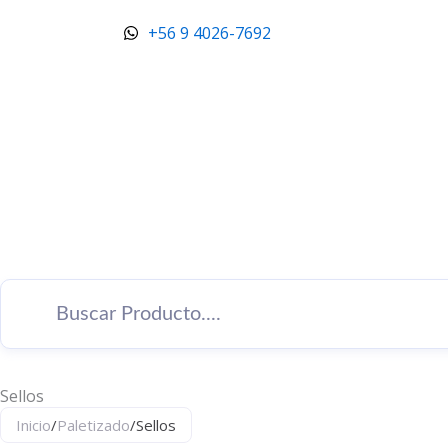
Ir
+56 9 4026-7692
al
contenido
Sellos
Inicio
/
Paletizado
/
Sellos