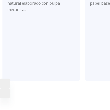
con
con
natural elaborado con pulpa
papel base 
0
0
de
de
mecánica...
5
5