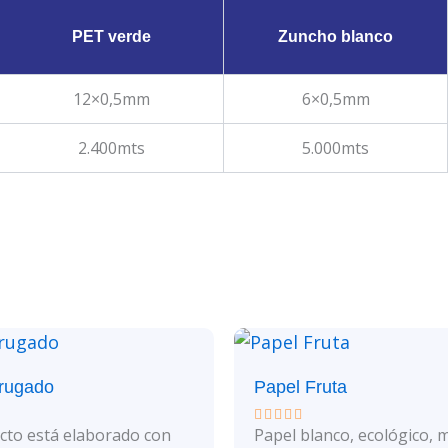
PET verde
Zuncho blanco
12×0,5mm
6×0,5mm
2.400mts
5.000mts
rugado
Papel Fruta
cto está elaborado con
Papel blanco, ecológico, 
Valorado