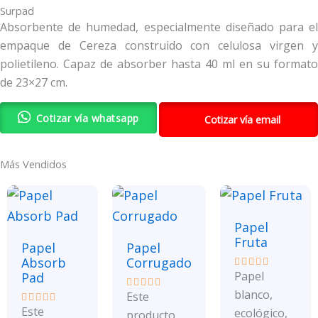
Surpad
Absorbente de humedad, especialmente diseñado para el
empaque de Cereza construido con celulosa virgen y
polietileno. Capaz de absorber hasta 40 ml en su formato
de 23×27 cm.
Cotizar vía whatsapp
Cotizar vía email
Más Vendidos
Papel
Fruta
Papel
Papel
Absorb
Corrugado
Papel
Pad
Valorado
con
blanco,
Este
0
Valorado
de
con
Este
ecológico,
Valorado
producto
5
0