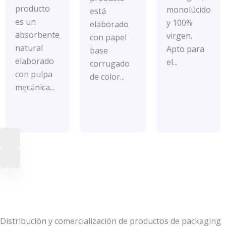
con
de
producto
monolúcido
está
0
5
de
es un
y 100%
elaborado
5
absorbente
virgen.
con papel
natural
Apto para
base
elaborado
el...
corrugado
con pulpa
de color...
mecánica...
Distribución y comercialización de productos de packaging