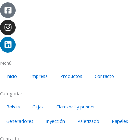
Facebook-
Instagram
Linkedin
square
Menú
Inicio
Empresa
Productos
Contacto
Categorías
Bolsas
Cajas
Clamshell y punnet
Generadores
Inyección
Paletizado
Papeles
Contacto